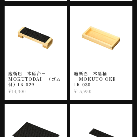
庖斬巴 木砥台－
庖斬巴 木砥桶
MOKUTODAI－（ゴム
―MOKUTO OKE－
付）IK-029
IK-030
¥14,300
¥15,950