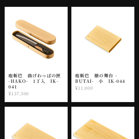
庖斬巴 曲げわっぱの匣
庖斬巴 榧の舞台 -
-HAKO- 1丁入 IK-
BUTAI- 小 IK-044
041
¥11,000
¥137,500