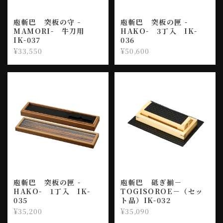
庖斬巴 突板の守 -
庖斬巴 突板の匣 -
MAMORI- 牛刀用
HAKO- 3丁入 IK-
IK-037
036
¥33,550
¥50,600
庖斬巴 突板の匣 -
庖斬巴 砥ぎ揃－
HAKO- 1丁入 IK-
TOGISOROE－（セッ
035
ト品）IK-032
¥35,200
¥35,090