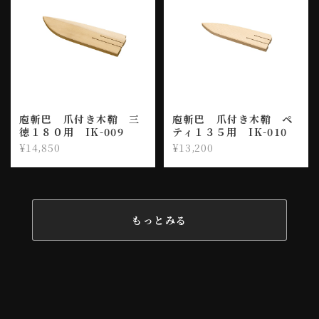
庖斬巴 爪付き木鞘 三
庖斬巴 爪付き木鞘 ペ
徳１８０用 IK-009
ティ１３５用 IK-010
¥14,850
¥13,200
もっとみる