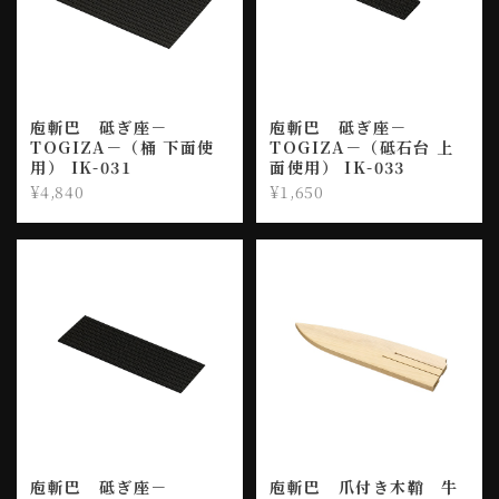
庖斬巴 砥ぎ座－
庖斬巴 砥ぎ座－
TOGIZA－（桶 下面使
TOGIZA－（砥石台 上
用） IK-031
面使用） IK-033
¥4,840
¥1,650
庖斬巴 砥ぎ座－
庖斬巴 爪付き木鞘 牛