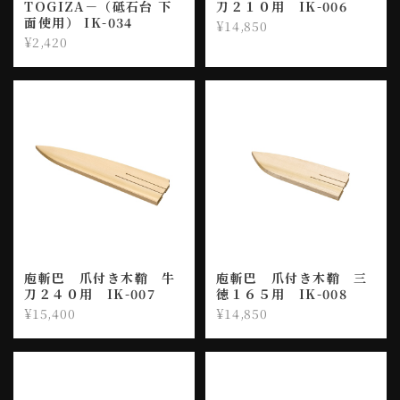
TOGIZA－（砥石台 下
刀２１０用 IK-006
面使用） IK-034
¥14,850
¥2,420
庖斬巴 爪付き木鞘 牛
庖斬巴 爪付き木鞘 三
刀２４０用 IK-007
徳１６５用 IK-008
¥15,400
¥14,850