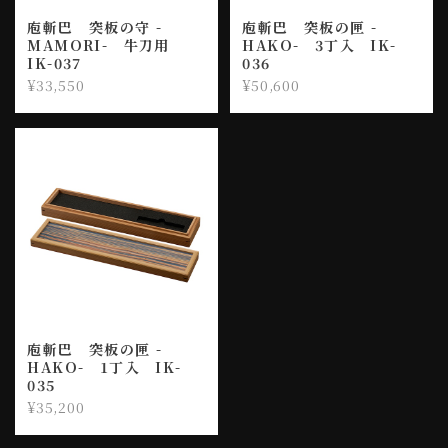
庖斬巴 突板の守 -
庖斬巴 突板の匣 -
MAMORI- 牛刀用
HAKO- 3丁入 IK-
IK-037
036
¥33,550
¥50,600
庖斬巴 突板の匣 -
HAKO- 1丁入 IK-
035
¥35,200