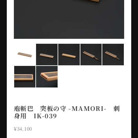
庖斬巴 突板の守 -MAMORI- 刺
身用 IK-039
¥34,100