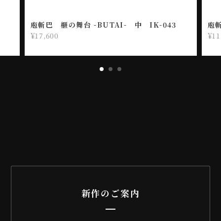
入
庖斬巴 榧の舞台 -BUTAI- 中 IK-043
庖斬
¥17,600
¥11
新作のご案内