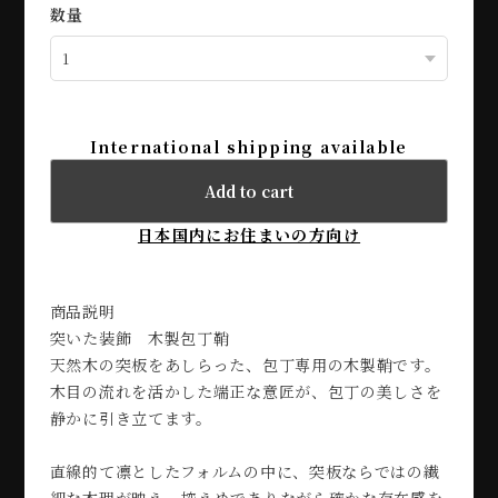
数量
International shipping available
Add to cart
日本国内にお住まいの方向け
商品説明
突いた装飾 木製包丁鞘
天然木の突板をあしらった、包丁専用の木製鞘です。
木目の流れを活かした端正な意匠が、包丁の美しさを
静かに引き立てます。
直線的て凛としたフォルムの中に、突板ならではの繊
細な木理が映え、控えめでありながら確かな存在感を