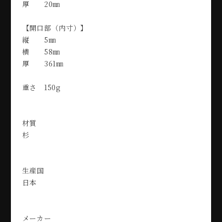
厚 20㎜
【開口部（内寸）】
縦 5㎜
横 58㎜
厚 361㎜
重さ 150g
材質
杉
生産国
日本
メーカー